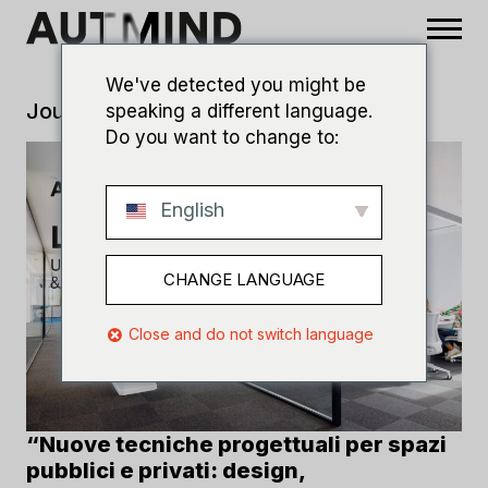
We've detected you might be
Journal
>
Siamo partner dell’evento
speaking a different language.
Do you want to change to:
English
CHANGE LANGUAGE
Close and do not switch language
“Nuove tecniche progettuali per spazi
pubblici e privati: design,