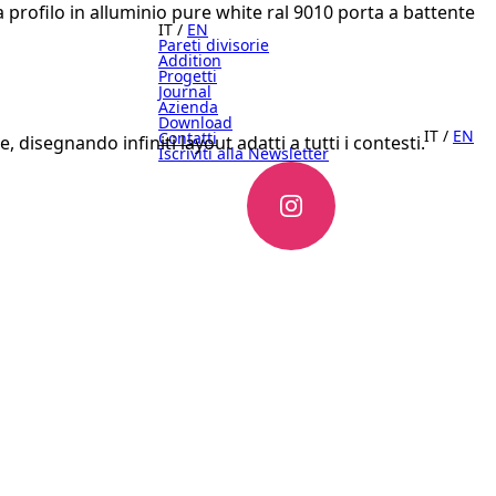
IT
/
EN
Pareti divisorie
Addition
Progetti
Journal
Azienda
Download
IT
/
EN
Contatti
disegnando infiniti layout adatti a tutti i contesti.
Iscriviti alla Newsletter