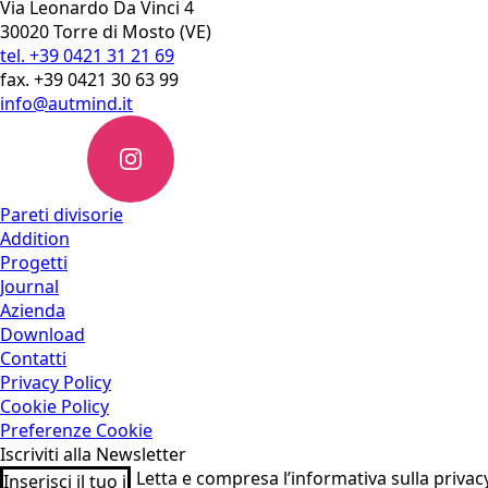
Via Leonardo Da Vinci 4
30020 Torre di Mosto (VE)
tel. +39 0421 31 21 69
fax. +39 0421 30 63 99
info@autmind.it
Pareti divisorie
Addition
Progetti
Journal
Azienda
Download
Contatti
Privacy Policy
Cookie Policy
Preferenze Cookie
Iscriviti alla Newsletter
Email
Acc
Letta e compresa l’informativa sulla privacy