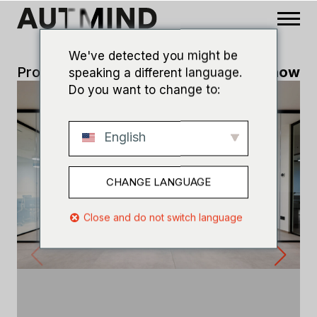
We've detected you might be
Progetti
>
Baldissar
Slideshow
speaking a different language.
Do you want to change to:
English
CHANGE LANGUAGE
Close and do not switch language