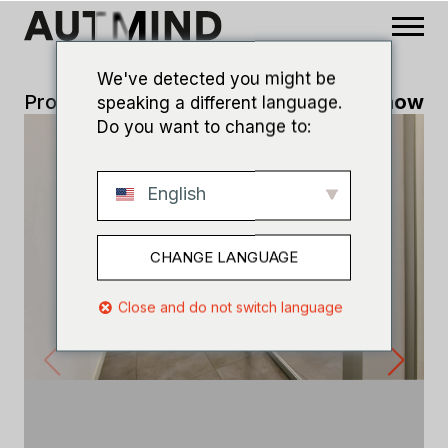
We've detected you might be
Progetti
>
Lohmann
Slideshow
speaking a different language.
Do you want to change to:
English
CHANGE LANGUAGE
Close and do not switch language