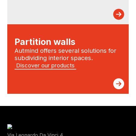
Partition walls
Autmind offers several solutions for
subdividing interior spaces.
Discover our products
Via Leonardo Da Vinci 4